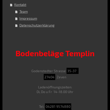
Kontakt
Team
Impressum
Datenschutzerklärung
Bodenbeläge Templin
Godenstedter Strasse
35-37
27404
Zeven
Ladenöffnungszeiten:
Di, Do u Fr 14-18.00 Uhr
Tel:
04281 9574880